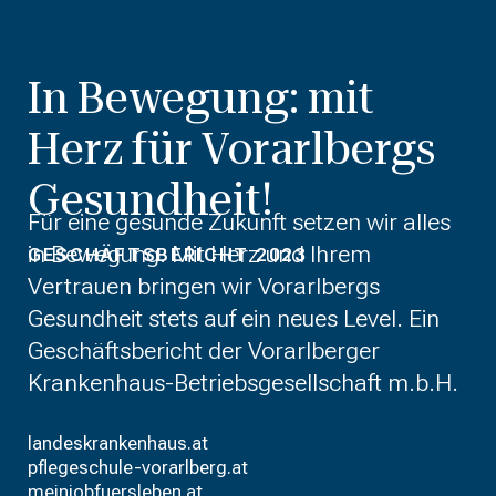
In Bewegung: mit
Herz für Vorarlbergs
Gesundheit!
Für eine gesunde Zukunft setzen wir alles
in Bewegung. Mit Herz und Ihrem
GESCHÄFTSBERICHT 2023
Vertrauen bringen wir Vorarlbergs
Gesundheit stets auf ein neues Level. Ein
Geschäftsbericht der Vorarlberger
Krankenhaus-Betriebsgesellschaft m.b.H.
landeskrankenhaus.at
pflegeschule-vorarlberg.at
meinjobfuersleben.at