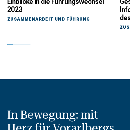
Einblicke in die Führungswechsel
Ges
2023
Inf
des
ZUSAMMENARBEIT UND FÜHRUNG
ZUS
In Bewegung: mit
Herz für Vorarlbergs