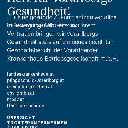
Gesundheit!
Für eine gesunde Zukunft setzen wir alles
in Bewegung. Mit Herz und Ihrem
GESCHÄFTSBERICHT 2023
Vertrauen bringen wir Vorarlbergs
Gesundheit stets auf ein neues Level. Ein
Geschäftsbericht der Vorarlberger
Krankenhaus-Betriebsgesellschaft m.b.H.
landeskrankenhaus.at
pflegeschule-vorarlberg.at
meinjobfuersleben.at
csv-gmbh.at
mpav.at
Das Unternehmen
ÜBERSICHT
TOCHTERUNTERNEHMEN