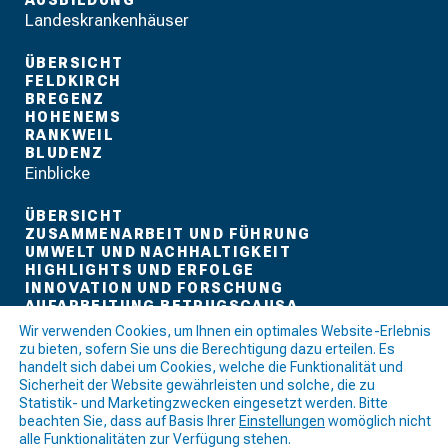
AUSBILDUNG
Landeskrankenhäuser
ÜBERSICHT
FELDKIRCH
BREGENZ
HOHENEMS
RANKWEIL
BLUDENZ
Einblicke
ÜBERSICHT
ZUSAMMENARBEIT UND FÜHRUNG
UMWELT UND NACHHALTIGKEIT
HIGHLIGHTS UND ERFOLGE
INNOVATION UND FORSCHUNG
AUFARBEITUNG BETRUGSCAUSA
AUF EIN WORT
Wir verwenden Cookies, um Ihnen ein optimales Website-Erlebnis
SOCIAL-MEDIA KANÄLE
zu bieten, sofern Sie uns die Berechtigung dazu erteilen. Es
IMPRESSUM
handelt sich dabei um Cookies, welche die Funktionalität und
DATENSCHUTZ
Sicherheit der Website gewährleisten und solche, die zu
COOKIE-EINSTELLUNGEN
Statistik- und Marketingzwecken eingesetzt werden. Bitte
beachten Sie, dass auf Basis Ihrer
Einstellungen
womöglich nicht
alle Funktionalitäten zur Verfügung stehen.